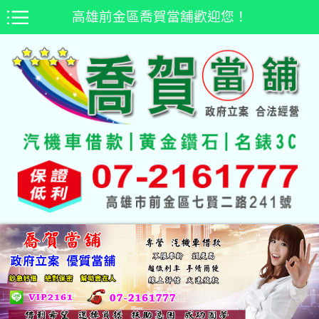
高雄前金區喬賀當舖歡迎您！