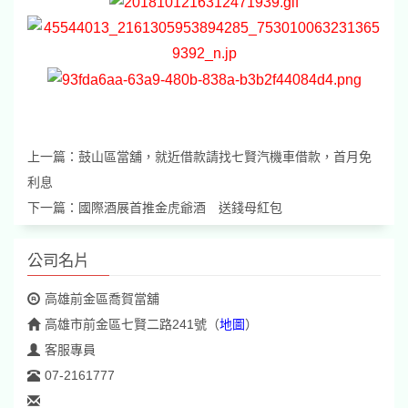
上一篇：
鼓山區當舖，就近借款請找七賢汽機車借款，首月免
利息
下一篇：
國際酒展首推金虎爺酒 送錢母紅包
公司名片
高雄前金區喬賀當舖
高雄市前金區七賢二路241號
（
地圖
）
客服專員
07-2161777