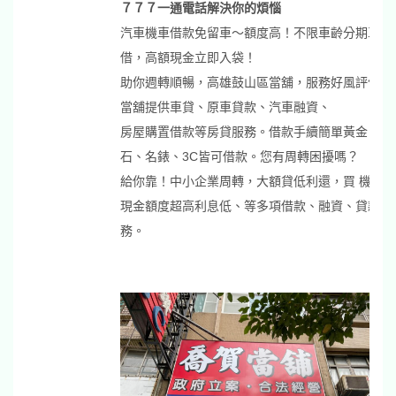
７７７一通電話解決你的煩惱
汽車機車借款免留車～額度高！不限車齡分期車可
借，高額現金立即入袋！
助你週轉順暢，
高雄鼓山區當舖
，服務好風評佳！
當舖提供車貸、原車貸款、汽車融資、
房屋購置借款等房貸服務。借款手續簡單黃金、鑽
石、名錶、3C皆可借款。您有周轉困擾嗎？
給你靠！中小企業周轉，大額貸低利還，買 機車換
現金額度超高利息低、等多項借款、融資、貸款服
務。