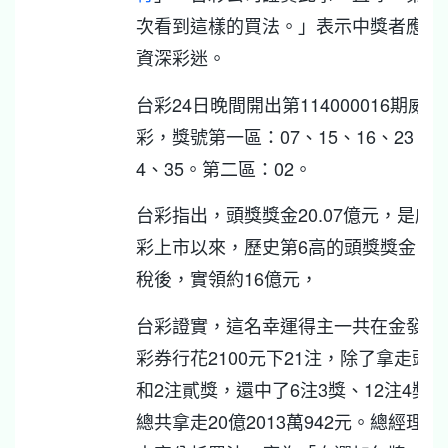
次看到這樣的買法。」表示中獎者應是
資深彩迷。
台彩24日晚間開出第114000016期威力
彩，獎號第一區：07、15、16、23、2
4、35。第二區：02。
台彩指出，頭獎獎金20.07億元，是威
彩上市以來，歷史第6高的頭獎獎金，
稅後，實領約16億元，
台彩證實，這名幸運得主一共在金發野
彩券行花2100元下21注，除了拿走頭獎
和2注貳獎，還中了6注3獎、12注4獎，
總共拿走20億2013萬942元。總經理謝