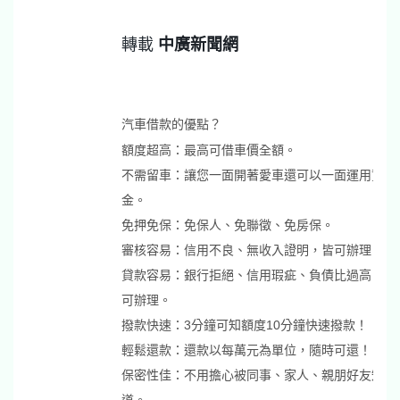
轉載
中廣新聞網
汽車借款的優點？
額度超高：最高可借車價全額。
不需留車：讓您一面開著愛車還可以一面運用資
金。
免押免保：免保人、免聯徵、免房保。
審核容易：信用不良、無收入證明，皆可辦理。
貸款容易：銀行拒絕、信用瑕疵、負債比過高，皆
可辦理。
撥款快速：3分鐘可知額度10分鐘快速撥款！
輕鬆還款：還款以每萬元為單位，隨時可還！
保密性佳：不用擔心被同事、家人、親朋好友知