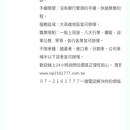
道。
手續簡便：沒有銀行繁瑣的手續，快速簡單的流
程。
服務區域：大高雄地區皆可辦理。
職業限制：一般上班族、八大行業、攤販、自營商.
軍公教...等等，各行各業皆可辦理。
不限車種：國產車、進口車、分期車、公司車、三
噸半以下貨車皆可辦理。
歡迎線上24小時詢問估價真正彈性貼心， 喬賀當
www.vip2161777.com.tw
０７－２１６１７７７一通電話解決你的煩惱