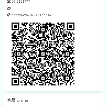
07-2161777
https://www.072161777.tw
客服 Online