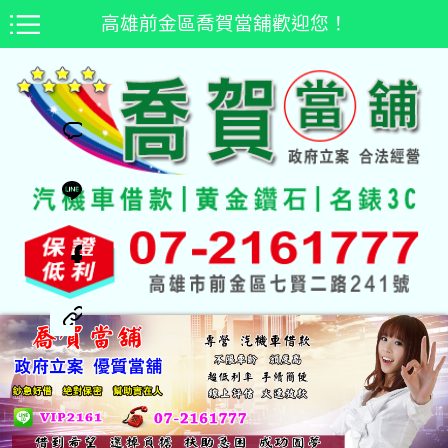
高雄前金區喬賀當舖歡迎您！