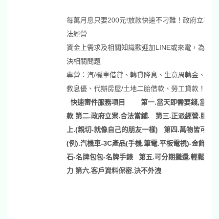
每萬月息只要200元!放款快速不刁難！政府立案合
法經營
資金上需求及相關知識歡迎加LINE或來電，為您解
決相關問題
專營：汽/機車借貸、轉貸降息、生意周轉金、軍公
教息優、代辦房屋/土地二胎借款、勞工貸款！！
快速審件服務項目
第一.當天即需要錢,當天
款 第二.政府立案.合法當鋪. 第三.正派經營.服務
上.(親切-就像自己的朋友一樣) 第四.萬物皆可貸
(例).汽機車-3C產品(手機.筆電.平板電視)-金飾-鑽
石-名牌包包-名牌手錶 第五.可分期攤還.輕鬆無壓
力 第六.客戶資料保密.決不外洩