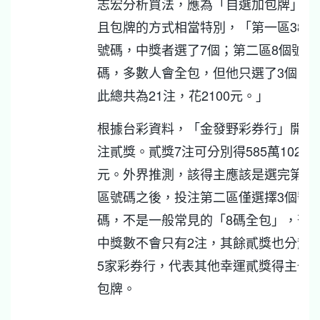
志宏分析買法，應為「自選加包牌」，
且包牌的方式相當特別，「第一區38個
號碼，中獎者選了7個；第二區8個號
碼，多數人會全包，但他只選了3個，
此總共為21注，花2100元。」
根據台彩資料，「金發野彩券行」開出
注貳獎。貳獎7注可分別得585萬1027
元。外界推測，該得主應該是選完第一
區號碼之後，投注第二區僅選擇3個號
碼，不是一般常見的「8碼全包」，否
中獎數不會只有2注，其餘貳獎也分散
5家彩券行，代表其他幸運貳獎得主也
包牌。