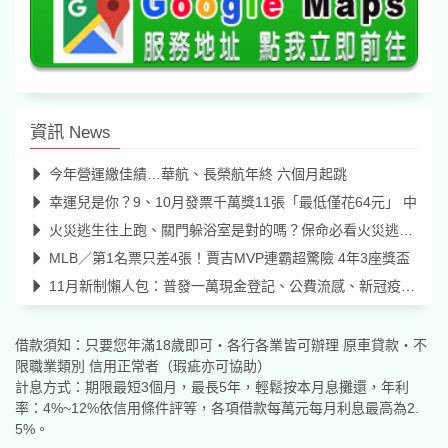
資訊 News
今年營運繳佳績…華航、長榮航年終 六個月起跳
幸運兒是你？9、10月發票千萬獎11張「最低僅花64元」 中
火災逃生往上跑、關門躲浴室是對的嗎？保命必看火災逃生迷思破解
MLB／第1名票只差4張！賈吉MVP連霸超驚險 4年3座獎盃
11月新制懶人包：普發一萬現金登記、公費流感、新冠疫苗二階開
借款須知：只要您年滿18歲即可‧各行各業皆可辦理 原車貸款‧不
限職業類別 信用正常者（瑕疵亦可協助）
計息方式：期限最短3個月，最長5年，輕鬆按本月息攤還，年利
率：4%~12%依信用條件評等，各項借款每萬元每月利息最高為2.
5%。