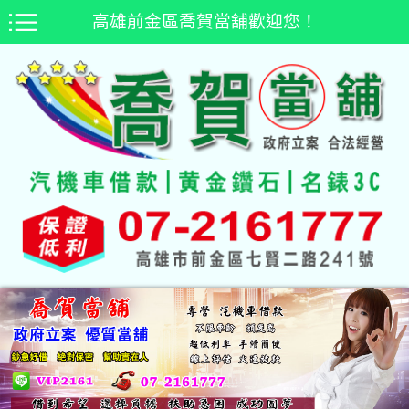
高雄前金區喬賀當舖歡迎您！