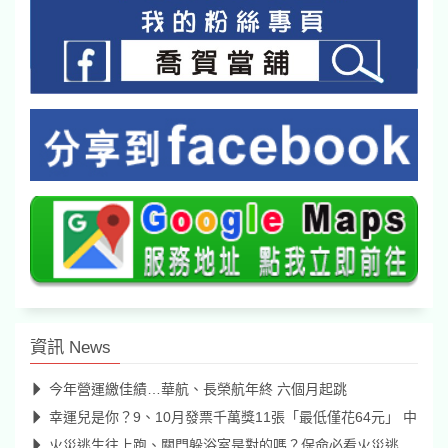
資訊 News
今年營運繳佳績…華航、長榮航年終 六個月起跳
幸運兒是你？9、10月發票千萬獎11張「最低僅花64元」 中
火災逃生往上跑、關門躲浴室是對的嗎？保命必看火災逃生迷思破解